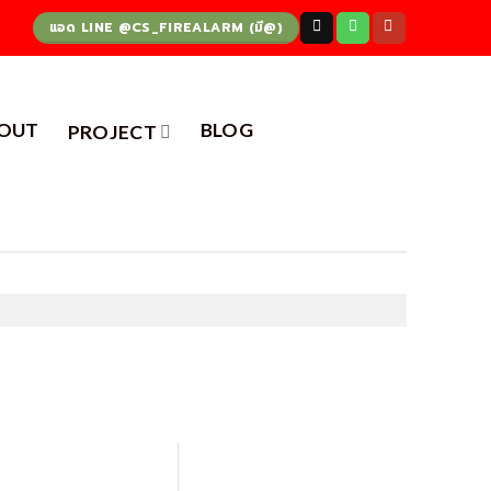
แอด LINE @CS_FIREALARM (มี@)
OUT
BLOG
PROJECT