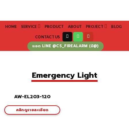
Skip
to
content
HOME
SERVICE
PRODUCT
ABOUT
PROJECT
BLOG
CONTACT US
แอด LINE @CS_FIREALARM (มี@)
Emergency Light
AW-EL203-120
คลิกดูรายละเอียด